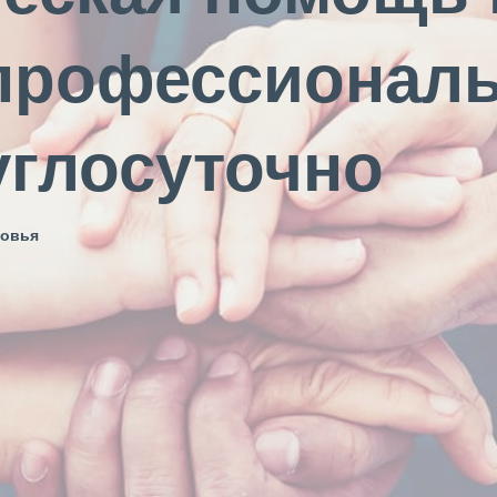
 профессионал
глосуточно
ровья