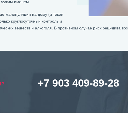
д чужим именем.
ые манипуляции на дому (и такая
олько круглосуточный контроль и
ческих веществ и алкоголя. В противном случае риск рецидива возр
+7 903 409-89-28
Я?