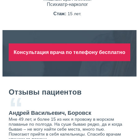
Психиатр-нарколог
Стаж:
15 лет.
Консультация врача по телефону бесплатно
Отзывы пациентов
“
Андрей Васильевич, Боровск
Ан
Мне 49 лет, и более 15 из них я провожу в морском
Хоч
плаванье по полгода. На суше бываю редко, да и когда
тол
бываю – не могу найти себе места, много пью.
себя
о.
Помогают прийти в себя капельницы. Спасибо врачам
свя
ю.