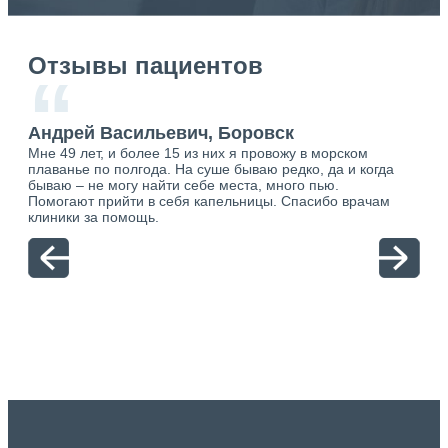
Отзывы пациентов
“
Андрей Васильевич, Боровск
Ан
Мне 49 лет, и более 15 из них я провожу в морском
Хоч
плаванье по полгода. На суше бываю редко, да и когда
тол
бываю – не могу найти себе места, много пью.
себя
о.
Помогают прийти в себя капельницы. Спасибо врачам
свя
ю.
клиники за помощь.
вый
отн