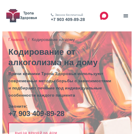
Звонок бесплатный
+7 903 409-89-28
Главная /
Кодирование на дому
Кодирование от
алкоголизма на дому
Врачи клиники Тропа Здоровья используют
современные методы борьбы с зависимостями
и подбирают лечение под индивидуальные
особенности каждого пациента
Звоните:
+7 903 409-89-28
ВЫЕЗД ВРАЧЕЙ НА ДОМ