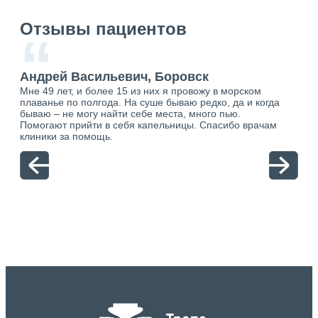
Отзывы пациентов
“
Андрей Васильевич, Боровск
Ан
Мне 49 лет, и более 15 из них я провожу в морском
Хоч
плаванье по полгода. На суше бываю редко, да и когда
тол
бываю – не могу найти себе места, много пью.
себя
о.
Помогают прийти в себя капельницы. Спасибо врачам
свя
ю.
клиники за помощь.
вый
отн