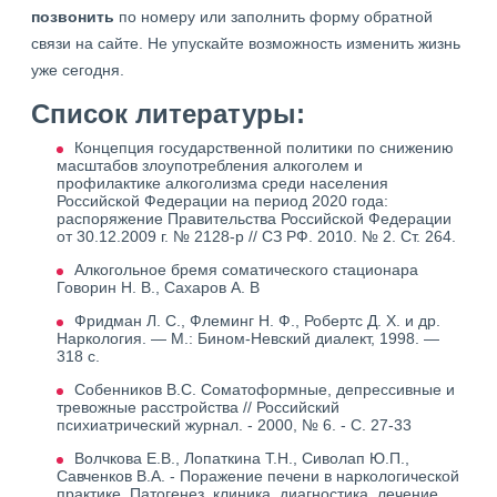
позвонить
по номеру или заполнить форму обратной
связи на сайте. Не упускайте возможность изменить жизнь
уже сегодня.
Список литературы:
Концепция государственной политики по снижению
масштабов злоупотребления алкоголем и
профилактике алкоголизма среди населения
Российской Федерации на период 2020 года:
распоряжение Правительства Российской Федерации
от 30.12.2009 г. № 2128-р // СЗ РФ. 2010. № 2. Ст. 264.
Алкогольное бремя соматического стационара
Говорин Н. В., Сахаров А. В
Фридман Л. С., Флеминг Н. Ф., Робертс Д. Х. и др.
Наркология. — М.: Бином-Невский диалект, 1998. —
318 с.
Собенников В.С. Соматоформные, депрессивные и
тревожные расстройства // Российский
психиатрический журнал. - 2000, № 6. - С. 27-33
Волчкова Е.В., Лопаткина Т.Н., Сиволап Ю.П.,
Савченков В.А. - Поражение печени в наркологической
практике. Патогенез, клиника, диагностика, лечение.